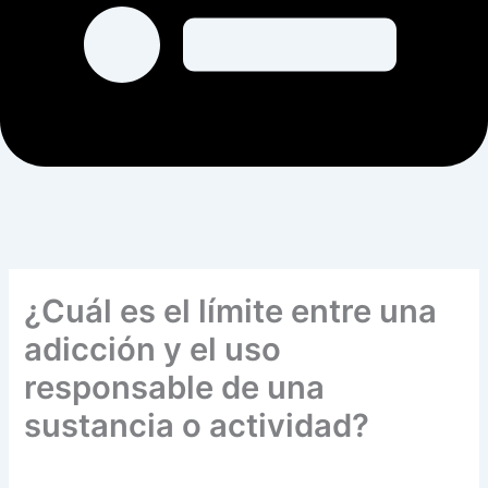
¿Cuál es el límite entre una
adicción y el uso
responsable de una
sustancia o actividad?
Por
Maven Lomboy
/
enero 19, 2026