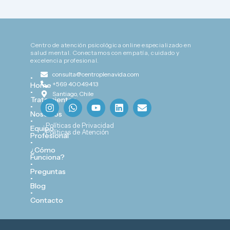
Centro de atención psicológica online especializado en
salud mental. Conectamos con empatía, cuidado y
excelencia profesional.
consulta@centroplenavida.com
•
+569 40049413
Home
•
Santiago, Chile
Tratamientos
I
W
Y
L
E
•
n
h
o
i
n
Nosotros
s
a
u
n
v
•
Políticas de Privacidad
Equipo
t
t
t
k
e
Políticas de Atención
Profesional
a
s
u
e
l
•
g
a
b
d
o
¿Cómo
Funciona?
r
p
e
i
p
•
a
p
n
e
Preguntas
m
•
Blog
•
Contacto