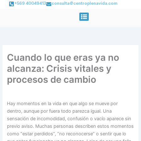
Ir
+569 40049413
consulta@centroplenavida.com
al
contenido
Cuando lo que eras ya no
alcanza: Crisis vitales y
procesos de cambio
Por
Maven Lomboy
/
enero 19, 2026
Hay momentos en la vida en que algo se mueve por
dentro, aunque por fuera todo parezca igual. Una
sensación de incomodidad, confusión o vacío aparece sin
previo aviso. Muchas personas describen estos momentos
como “estar perdidos”, “no reconocerse” o sentir que lo