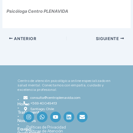
Psicóloga Centro PLENAVIDA
ANTERIOR
SIGUIENTE
Centro de atención psicológica online especializado en
salud mental. Conectamos con empatía, cuidado y
excelencia profesional.
consulta@centroplenavida.com
•
+569 40049413
Home
•
Santiago, Chile
Tratamientos
I
W
Y
L
E
•
n
h
o
i
n
Nosotros
s
a
u
n
v
•
Políticas de Privacidad
Equipo
t
t
t
k
e
Políticas de Atención