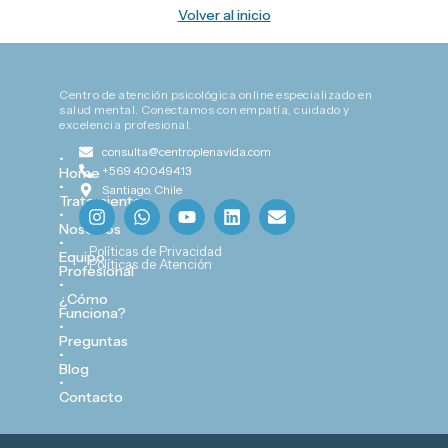
Volver al inicio
Centro de atención psicológica online especializado en
salud mental. Conectamos con empatía, cuidado y
excelencia profesional.
consulta@centroplenavida.com
•
+569 40049413
Home
•
Santiago, Chile
Tratamientos
I
W
Y
L
E
•
n
h
o
i
n
Nosotros
s
a
u
n
v
•
Políticas de Privacidad
Equipo
t
t
t
k
e
Políticas de Atención
Profesional
a
s
u
e
l
•
g
a
b
d
o
¿Cómo
Funciona?
r
p
e
i
p
•
a
p
n
e
Preguntas
m
•
Blog
•
Contacto