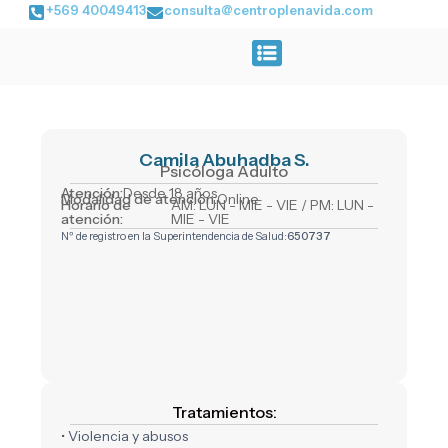
Ir
+569 40049413
consulta@centroplenavida.com
al
contenido
Camila Abuhadba S.
Psicóloga Adulto
Atención:
Desde 18 años
Modalidad de atención:
Online
Horario de
AM: LUN - MIE - VIE / PM: LUN -
atención:
MIE - VIE
Nº de registro en la Superintendencia de Salud:
650737
Tratamientos:
• Violencia y abusos